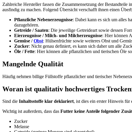
Zahlreiche Hersteller fassen die Zusammensetzung der Bestandteile in
ausfindig zu machen. Folgend Übersicht verschafft ihnen einen Überb
Pflanzliche Nebenerzeugnisse
: Dabei kann es sich um alles h
dazugehören.
Getreide / Saaten
: Die jeweilige Getreideart sowie dessen Form 
Eierzeugnisse / Milch- und Milcherzeugnisse
: Hier können A
Gemüse /
Obst
: Hülsenfrüchte sowie weiteres Obst und Gemüse
Zucker
: Nicht genau definiert, es kann sich daher um alle Zuc
Öle / Fette
: Hier können alle pflanzlichen und tierischen Öle sow
Mangelnde Qualität
Häufig nehmen billige Füllstoffe pflanzlicher und tierischer Nebener
Woran ist qualitativ hochwertiges Trocken
Sind die
Inhaltsstoffe klar deklariert
, ist dies ein erster Hinweis für
Wichtig ist außerdem, dass das
Futter keine Anteile folgender Zusä
Zucker
Melasse
Getreide (geringe Mengen sind akzeptabel)