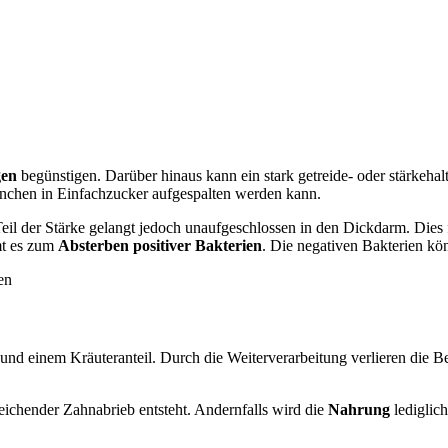
gen
begünstigen. Darüber hinaus kann ein stark getreide- oder stärkehal
nchen in Einfachzucker aufgespalten werden kann.
Teil der Stärke gelangt jedoch unaufgeschlossen in den Dickdarm. Die
mt es zum
Absterben positiver Bakterien
. Die negativen Bakterien k
 und einem Kräuteranteil. Durch die Weiterverarbeitung verlieren die Bes
ichender Zahnabrieb entsteht. Andernfalls wird die
Nahrung
lediglic