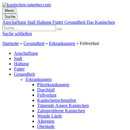
Menü
Suche
Zum
Anschaffung
Stall
Haltung
Futter
Gesundheit
Das Kaninchen
Inhalt
springen
Suche schließen
Startseite
»
Gesundheit
»
Erkrankungen
»
Fellverlust
Anschaffung
Stall
Haltung
Futter
Gesundheit
Erkrankungen
Pilzerkrankungen
Durchfall
Fellverlust
Kaninchenschnupfen
Tränende Augen Kaninchen
Zahnprobleme Kaninchen
Wunde Läufe
Allergien
Ohrräude