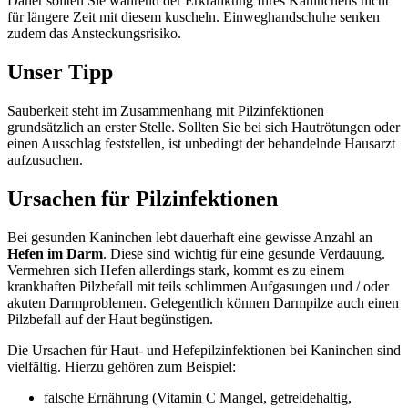
Daher sollten Sie während der Erkrankung Ihres Kaninchens nicht
für längere Zeit mit diesem kuscheln. Einweghandschuhe senken
zudem das Ansteckungsrisiko.
Unser Tipp
Sauberkeit steht im Zusammenhang mit Pilzinfektionen
grundsätzlich an erster Stelle. Sollten Sie bei sich Hautrötungen oder
einen Ausschlag feststellen, ist unbedingt der behandelnde Hausarzt
aufzusuchen.
Ursachen für Pilzinfektionen
Bei gesunden Kaninchen lebt dauerhaft eine gewisse Anzahl an
Hefen im Darm
. Diese sind wichtig für eine gesunde Verdauung.
Vermehren sich Hefen allerdings stark, kommt es zu einem
krankhaften Pilzbefall mit teils schlimmen Aufgasungen und / oder
akuten Darmproblemen. Gelegentlich können Darmpilze auch einen
Pilzbefall auf der Haut begünstigen.
Die Ursachen für Haut- und Hefepilzinfektionen bei Kaninchen sind
vielfältig. Hierzu gehören zum Beispiel:
falsche Ernährung (Vitamin C Mangel, getreidehaltig,