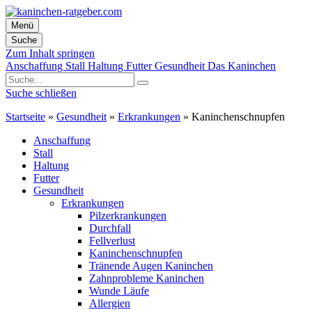
Menü
Suche
Zum Inhalt springen
Anschaffung
Stall
Haltung
Futter
Gesundheit
Das Kaninchen
Suche schließen
Startseite
»
Gesundheit
»
Erkrankungen
»
Kaninchenschnupfen
Anschaffung
Stall
Haltung
Futter
Gesundheit
Erkrankungen
Pilzerkrankungen
Durchfall
Fellverlust
Kaninchenschnupfen
Tränende Augen Kaninchen
Zahnprobleme Kaninchen
Wunde Läufe
Allergien