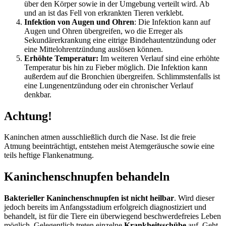
über den Körper sowie in der Umgebung verteilt wird. Ab
und an ist das Fell von erkrankten Tieren verklebt.
Infektion von Augen und Ohren
: Die Infektion kann auf
Augen und Ohren übergreifen, wo die Erreger als
Sekundärerkrankung eine eitrige Bindehautentzündung oder
eine Mittelohrentzündung auslösen können.
Erhöhte Temperatur:
Im weiteren Verlauf sind eine erhöhte
Temperatur bis hin zu Fieber möglich. Die Infektion kann
außerdem auf die Bronchien übergreifen. Schlimmstenfalls ist
eine Lungenentzündung oder ein chronischer Verlauf
denkbar.
Achtung!
Kaninchen atmen ausschließlich durch die Nase. Ist die freie
Atmung beeinträchtigt, entstehen meist Atemgeräusche sowie eine
teils heftige Flankenatmung.
Kaninchenschnupfen behandeln
Bakterieller Kaninchenschnupfen ist nicht heilbar
. Wird dieser
jedoch bereits im Anfangsstadium erfolgreich diagnostiziert und
behandelt, ist für die Tiere ein überwiegend beschwerdefreies Leben
möglich. Gelegentlich treten einzelne
Krankheitsschübe
auf. Geht