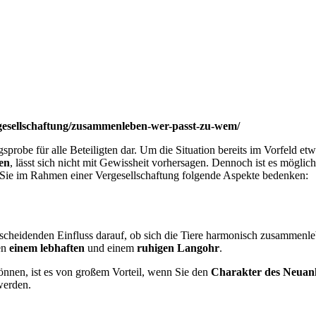
gesellschaftung/zusammenleben-wer-passt-zu-wem/
probe für alle Beteiligten dar. Um die Situation bereits im Vorfeld etwa
en
, lässt sich nicht mit Gewissheit vorhersagen. Dennoch ist es möglic
n Sie im Rahmen einer Vergesellschaftung folgende Aspekte bedenken:
cheidenden Einfluss darauf, ob sich die Tiere harmonisch zusammenl
en
einem lebhaften
und einem
ruhigen Langohr
.
önnen, ist es von großem Vorteil, wenn Sie den
Charakter des Neuank
werden.