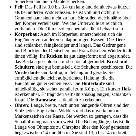
Schecken und auch Mantelschecken.
Fell:
Das Fell ist 3,0 bis 3,4 cm lang und damit etwas kürzer
als bei anderen Widderrassen. Es ist voll und dicht, die
Grannenhaare sind nicht zu hart. Sie sollen gleichmäßig über
den Körper verteilt sein. Weiche Unterwolle ist reichlich
vorhanden. Die Ohren sollen ebenfalls dicht behaart sein.
Körperbau:
Auch im Körperbau unterscheiden sich die
Engländer von anderen schlappohrigen Rassen. Die Tiere
sind schlanker, feingliedriger und länger. Das Gedrungene
und Blockige der Deutschen und Französischen Widder fehlt
ihnen völlig. Ihr
Rücken
ist gut ausgeformt und abgerundet,
das Becken geschlossen und schön abgerundet.
Brust und
Schultern
sind gut bemuskelt, die Schultern geschlossen. Die
Vorderläufe
sind kräftig, mittellang und gerade. Sie
ermöglichen die leicht aufgerichtete Haltung, die die
Bauchlinie gut erkennen lässt. Die
Hinterläufe
sind
mittelkräftig, sie stehen parallel zum Körper. Ein kurzer
Hals
ist erkennbar. Er trägt den verhältnismäßig langen, schlanken
Kopf. Die
Ramsnase
ist deutlich zu erkennen.
Ohren:
Lange, breite, nach unten hängende Ohren sind der
Stolz jedes Englischen Widders und das unverkennbare
Markenzeichen der Rasse. Sie werden so getragen, dass die
Schallöffnung nach vorn weist. Die Behanglänge, das ist die
Länge von Ohrspitze zu Ohrspitze über den Kopf gemessen,
liegt zwischen 54 und 60 cm. Sie sind 13,5 bis 14 cm breit.