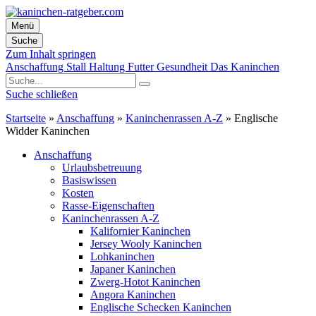
Menü
Suche
Zum Inhalt springen
Anschaffung
Stall
Haltung
Futter
Gesundheit
Das Kaninchen
Suche schließen
Startseite
»
Anschaffung
»
Kaninchenrassen A-Z
»
Englische
Widder Kaninchen
Anschaffung
Urlaubsbetreuung
Basiswissen
Kosten
Rasse-Eigenschaften
Kaninchenrassen A-Z
Kalifornier Kaninchen
Jersey Wooly Kaninchen
Lohkaninchen
Japaner Kaninchen
Zwerg-Hotot Kaninchen
Angora Kaninchen
Englische Schecken Kaninchen